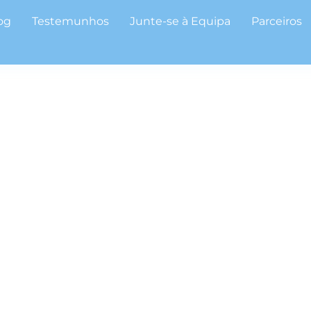
og
Testemunhos
Junte-se à Equipa
Parceiros