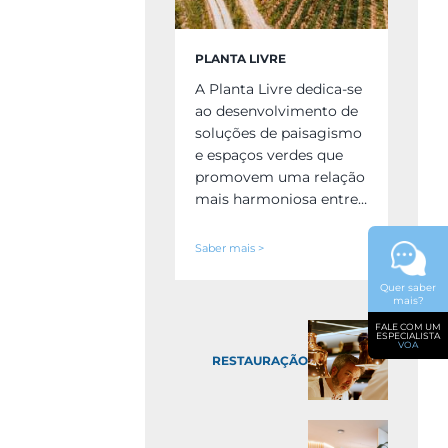
PLANTA LIVRE
A Planta Livre dedica-se
ao desenvolvimento de
soluções de paisagismo
e espaços verdes que
promovem uma relação
mais harmoniosa entre…
Saber mais >
Quer saber
mais?
FALE COM UM
ESPECIALISTA
VOA
RESTAURAÇÃO