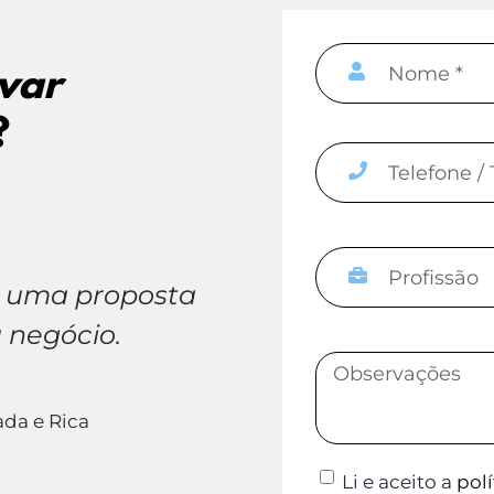
var
?
 uma proposta
 negócio.
ada e Rica
Li e aceito a
pol