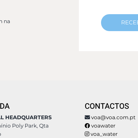
m na
DA
CONTACTOS
AL HEADQUARTERS
voa@voa.com.pt
nio Poly Park, Qta
voawater
o
voa_water