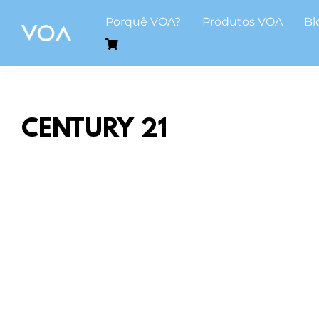
Skip
Porquê VOA?
Produtos VOA
Bl
to
content
CENTURY 21