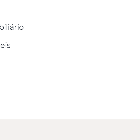
liário
eis