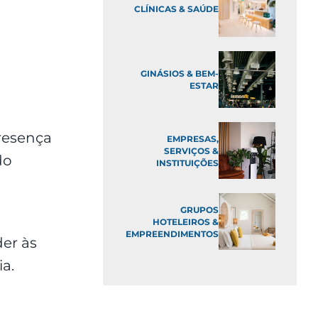
CLÍNICAS & SAÚDE
GINÁSIOS & BEM-
ESTAR
resença
EMPRESAS,
SERVIÇOS &
do
INSTITUIÇÕES
GRUPOS
a
HOTELEIROS &
EMPREENDIMENTOS
er às
a.