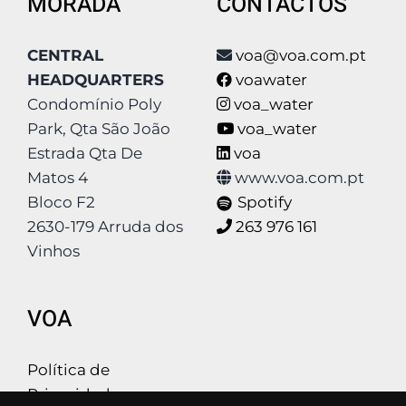
MORADA
CONTACTOS
CENTRAL
voa@voa.com.pt
HEADQUARTERS
voawater
Condomínio Poly
voa_water
Park, Qta São João
voa_water
Estrada Qta De
voa
Matos 4
www.voa.com.pt
Bloco F2
Spotify
2630-179 Arruda dos
263 976 161
Vinhos
VOA
Política de
Privacidade