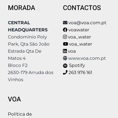
MORADA
CONTACTOS
CENTRAL
voa@voa.com.pt
HEADQUARTERS
voawater
Condomínio Poly
voa_water
Park, Qta São João
voa_water
Estrada Qta De
voa
Matos 4
www.voa.com.pt
Bloco F2
Spotify
2630-179 Arruda dos
263 976 161
Vinhos
VOA
Política de