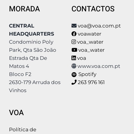
MORADA
CONTACTOS
CENTRAL
voa@voa.com.pt
HEADQUARTERS
voawater
Condomínio Poly
voa_water
Park, Qta São João
voa_water
Estrada Qta De
voa
Matos 4
www.voa.com.pt
Bloco F2
Spotify
2630-179 Arruda dos
263 976 161
Vinhos
VOA
Política de