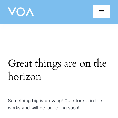
Skip
to
Toggl
content
Navig
Porquê VOA?
Produtos VOA
Great things are on the
Blog
horizon
Testemunhos
Junte-se à Equipa
Something big is brewing! Our store is in the
Parceiros
works and will be launching soon!