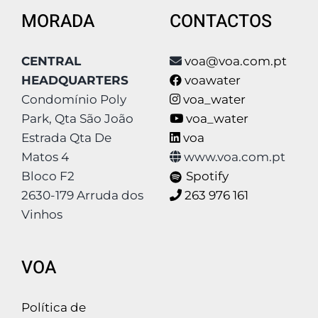
MORADA
CONTACTOS
CENTRAL
voa@voa.com.pt
HEADQUARTERS
voawater
Condomínio Poly
voa_water
Park, Qta São João
voa_water
Estrada Qta De
voa
Matos 4
www.voa.com.pt
Bloco F2
Spotify
2630-179 Arruda dos
263 976 161
Vinhos
VOA
Política de