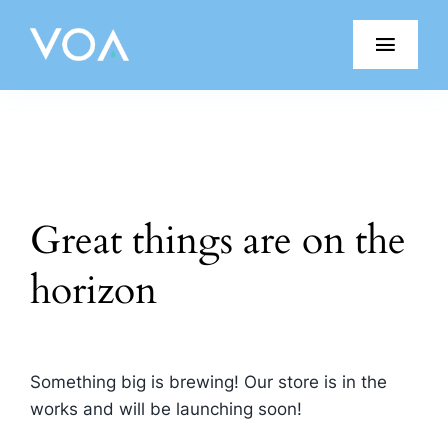
Skip
to
Toggl
content
Navig
Porquê VOA?
Produtos VOA
Great things are on the
Blog
horizon
Testemunhos
Junte-se à Equipa
Something big is brewing! Our store is in the
Parceiros
works and will be launching soon!