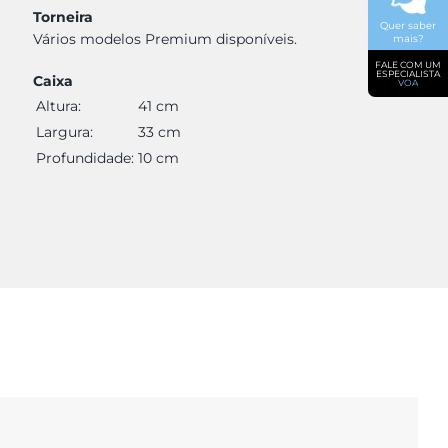
Torneira
Quer saber
Vários modelos Premium disponíveis.
mais?
FALE COM UM
ESPECIALISTA
Caixa
VOA
Altura:
41 cm
Largura:
33 cm
Profundidade:
10 cm