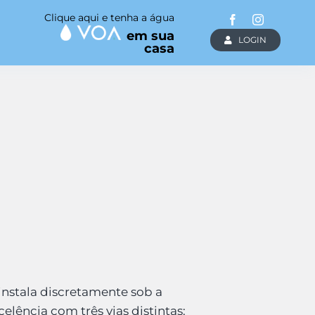
Clique aqui e tenha a água
em sua
LOGIN
casa
nstala discretamente sob a
elência com três vias distintas: