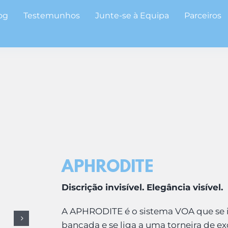
og
Testemunhos
Junte-se à Equipa
Parceiros
APHRODITE
Discrição invisível. Elegância visível.
A APHRODITE é o sistema VOA que se i
bancada e se liga a uma torneira de exc