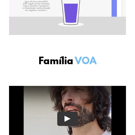
Família
VOA