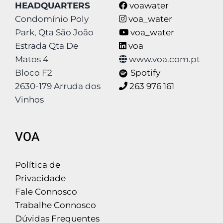
HEADQUARTERS
voawater
Condomínio Poly
voa_water
Park, Qta São João
voa_water
Estrada Qta De
voa
Matos 4
www.voa.com.pt
Bloco F2
Spotify
2630-179 Arruda dos
263 976 161
Vinhos
VOA
Política de
Privacidade
Fale Connosco
Trabalhe Connosco
Dúvidas Frequentes