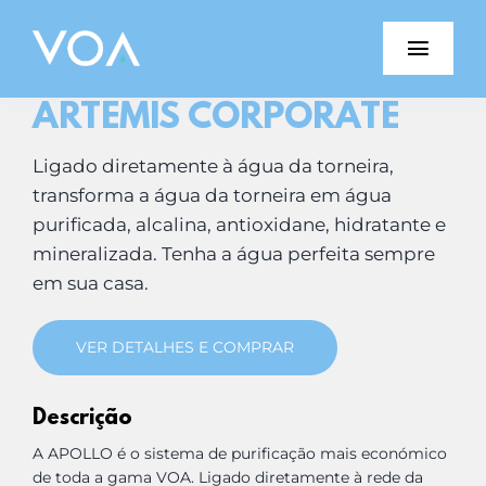
Skip
to
Toggl
content
Navig
ARTEMIS CORPORATE
Porquê VOA?
Ligado diretamente à água da torneira,
Produtos VOA
transforma a água da torneira em água
purificada, alcalina, antioxidane, hidratante e
Blog
mineralizada. Tenha a água perfeita sempre
em sua casa.
Testemunhos
VER DETALHES E COMPRAR
Junte-se à Equipa
Descrição
Parceiros
A APOLLO é o sistema de purificação mais económico
de toda a gama VOA. Ligado diretamente à rede da