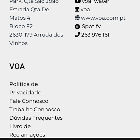
Park, Qta São João
voa_water
Estrada Qta De
voa
Matos 4
www.voa.com.pt
Bloco F2
Spotify
2630-179 Arruda dos
263 976 161
Vinhos
VOA
Política de
Privacidade
Fale Connosco
Trabalhe Connosco
Dúvidas Frequentes
Livro de
Reclamações