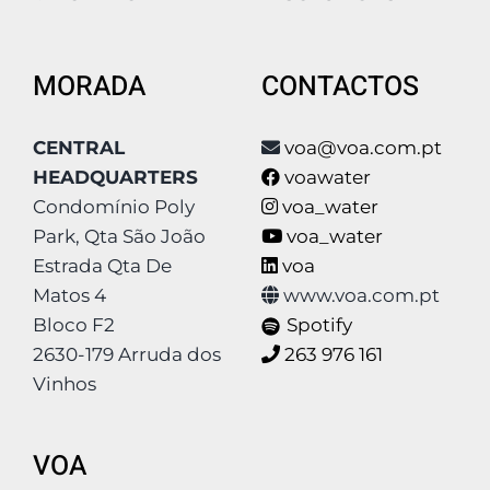
MORADA
CONTACTOS
CENTRAL
voa@voa.com.pt
HEADQUARTERS
voawater
Condomínio Poly
voa_water
Park, Qta São João
voa_water
Estrada Qta De
voa
Matos 4
www.voa.com.pt
Bloco F2
Spotify
2630-179 Arruda dos
263 976 161
Vinhos
VOA