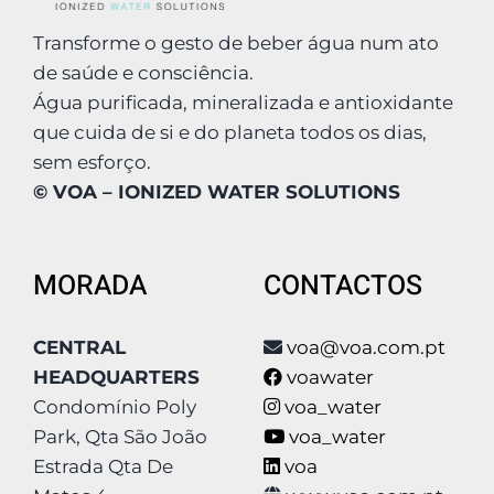
Transforme o gesto de beber água num ato
de saúde e consciência.
Água purificada, mineralizada e antioxidante
que cuida de si e do planeta todos os dias,
sem esforço.
© VOA – IONIZED WATER SOLUTIONS
MORADA
CONTACTOS
CENTRAL
voa@voa.com.pt
HEADQUARTERS
voawater
Condomínio Poly
voa_water
Park, Qta São João
voa_water
Estrada Qta De
voa