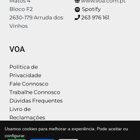
Matos 4
www.voa.com.pt
Bloco F2
Spotify
2630-179 Arruda dos
263 976 161
Vinhos
VOA
Política de
Privacidade
Fale Connosco
Trabalhe Connosco
Dúvidas Frequentes
Livro de
Reclamações
Usamos cookies para melhorar a experiência. Pode aceitar ou
configurar.
QUER SABER MAIS?