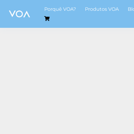
Skip
Porquê VOA?
Produtos VOA
Bl
to
content