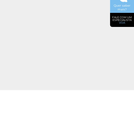
Quer saber
mais?
FALE COM UM
ESPECIALISTA
VOA