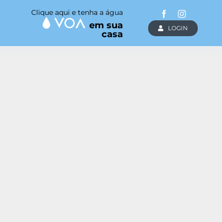
Clique aqui e tenha a água
em sua
LOGIN
casa