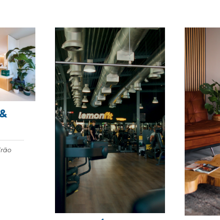
 &
rão