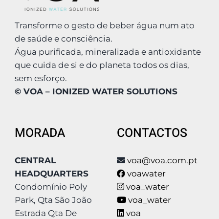
Transforme o gesto de beber água num ato
de saúde e consciência.
Água purificada, mineralizada e antioxidante
que cuida de si e do planeta todos os dias,
sem esforço.
© VOA – IONIZED WATER SOLUTIONS
MORADA
CONTACTOS
CENTRAL
voa@voa.com.pt
HEADQUARTERS
voawater
Condomínio Poly
voa_water
Park, Qta São João
voa_water
Estrada Qta De
voa