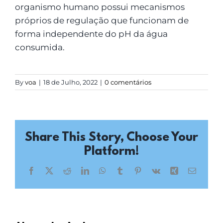
LOGIN
organismo humano possui mecanismos
próprios de regulação que funcionam de
Carrinho
forma independente do pH da água
consumida.
By
voa
|
18 de Julho, 2022
|
0 comentários
Share This Story, Choose Your
Platform!
Facebook
X
Reddit
LinkedIn
WhatsApp
Tumblr
Pinterest
Vk
Xing
Email
(necessá
mas
não
publicad