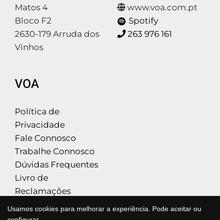
Matos 4
www.voa.com.pt
Bloco F2
Spotify
2630-179 Arruda dos
263 976 161
Vinhos
VOA
Política de
Privacidade
Fale Connosco
Trabalhe Connosco
Dúvidas Frequentes
Livro de
Reclamações
Usamos cookies para melhorar a experiência. Pode aceitar ou
configurar.