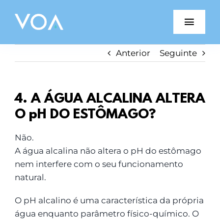
Skip
to
Toggl
content
Navig
Anterior
Seguinte
Porquê VOA?
Produtos VOA
4. A ÁGUA ALCALINA ALTERA
O pH DO ESTÔMAGO?
Blog
Não.
Testemunhos
A água alcalina não altera o pH do estômago
nem interfere com o seu funcionamento
Junte-se à Equipa
natural.
Parceiros
O pH alcalino é uma característica da própria
água enquanto parâmetro físico-químico. O