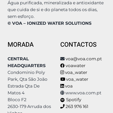
Água purificada, mineralizada e antioxidante
que cuida de si e do planeta todos os dias,
sem esforço.
© VOA – IONIZED WATER SOLUTIONS
MORADA
CONTACTOS
CENTRAL
voa@voa.com.pt
HEADQUARTERS
voawater
Condomínio Poly
voa_water
Park, Qta São João
voa_water
Estrada Qta De
voa
Matos 4
www.voa.com.pt
Bloco F2
Spotify
2630-179 Arruda dos
263 976 161