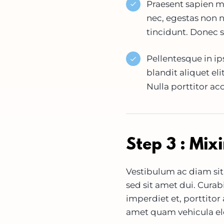
Praesent sapien ma
nec, egestas non n
tincidunt. Donec 
Pellentesque in ip
blandit aliquet eli
Nulla porttitor a
Step 3 : Mixi
Vestibulum ac diam s
sed sit amet dui. Curab
imperdiet et, porttitor
amet quam vehicula el