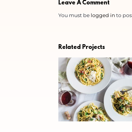
Leave A Comment
You must be
logged in
to pos
Related Projects
Creamy miso
brussels sprout
fettucine