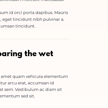
sum id orci porta dapibus. Mauris
t, eget tincidunt nibh pulvinar a.
ccumsan tincidunt.
paring the wet
it amet quam vehicula elementum
itur arcu erat, accumsan id
 at sem. Vestibulum ac diam sit
ementum sed sit.