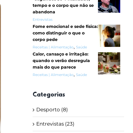
tempo e o corpo que não se
abandona
Entrevistas
Fome emocional e sede física:
como distinguir o que o
corpo pede
,
Receitas | Alimentação
Saúde
Calor, cansaço e irritação:
quando o verão desregula
mais do que parece
,
Receitas | Alimentação
Saúde
Categorias
Desporto (8)
Entrevistas (23)