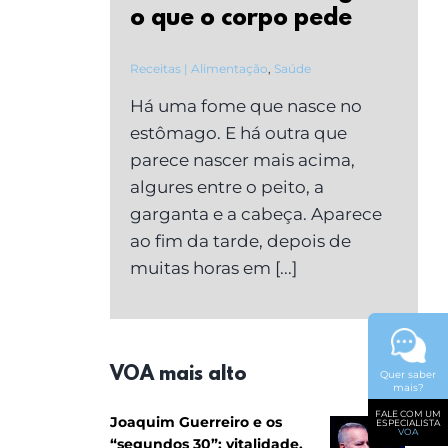
o que o corpo pede
Receitas | Alimentação
,
Saúde
Há uma fome que nasce no
estômago. E há outra que
parece nascer mais acima,
algures entre o peito, a
garganta e a cabeça. Aparece
ao fim da tarde, depois de
muitas horas em [...]
VOA mais alto
Quer saber
mais?
FALE COM UM
Joaquim Guerreiro e os
ESPECIALISTA
VOA
“segundos 30”: vitalidade,