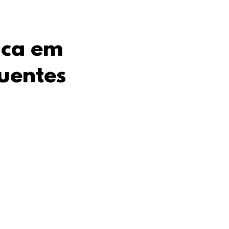
ica em
uentes