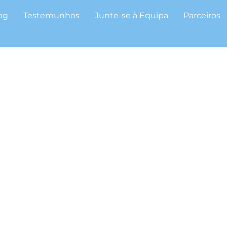
og
Testemunhos
Junte-se à Equipa
Parceiros