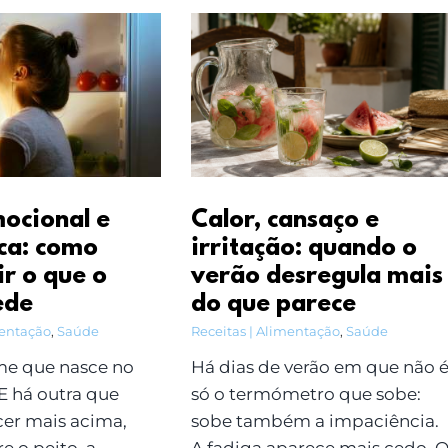
ocional e
Calor, cansaço e
ica: como
irritação: quando o
ir o que o
verão desregula mais
ede
do que parece
mentação
,
Saúde
Receitas | Alimentação
,
Saúde
e que nasce no
Há dias de verão em que não 
E há outra que
só o termómetro que sobe:
cer mais acima,
sobe também a impaciência.
e o peito, a
A fadiga aparece mais cedo. 