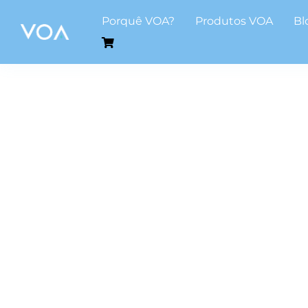
Skip
Porquê VOA?
Produtos VOA
Bl
to
content