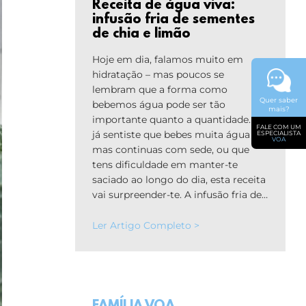
Receita de água viva:
infusão fria de sementes
de chia e limão
Hoje em dia, falamos muito em
hidratação – mas poucos se
lembram que a forma como
Quer saber
bebemos água pode ser tão
mais?
importante quanto a quantidade. Se
FALE COM UM
já sentiste que bebes muita água
ESPECIALISTA
VOA
mas continuas com sede, ou que
tens dificuldade em manter-te
saciado ao longo do dia, esta receita
vai surpreender-te. A infusão fria de…
Ler Artigo Completo >