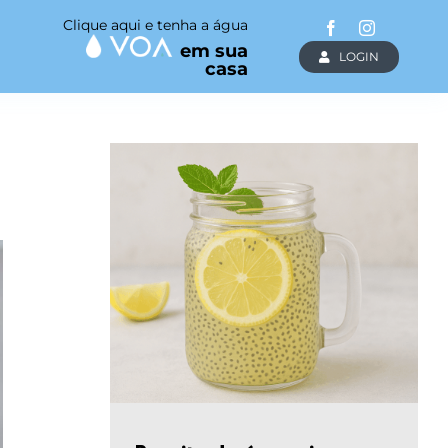
Clique aqui e tenha a água
em sua
LOGIN
casa