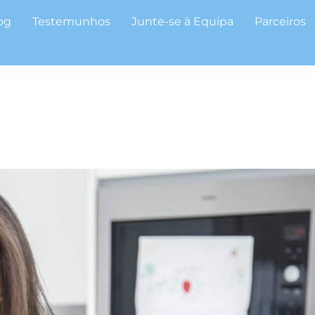
og
Testemunhos
Junte-se à Equipa
Parceiros