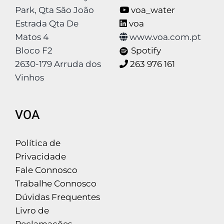
Park, Qta São João
voa_water
Estrada Qta De
voa
Matos 4
www.voa.com.pt
Bloco F2
Spotify
2630-179 Arruda dos
263 976 161
Vinhos
VOA
Política de
Privacidade
Fale Connosco
Trabalhe Connosco
Dúvidas Frequentes
Livro de