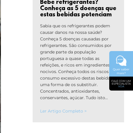
Bebe refrigerantes?
Conheça as 5 doenças que
estas bebidas potenciam
Sabia que os refrigerantes podem
causar danos na nossa saúde?
Conheça 5 doenças causadas por
refrigerantes. São consumidos por
grande parte da população
portuguesa a quase todas as
refeições, e ricos em ingredientes
Quer saber
nocivos. Conheça todos os riscos do
mais?
consumo excessivo destas bebidas e
FALE COM UM
uma forma de os substituir.
ESPECIALISTA
VOA
Concentrados, antioxidantes,
conservantes, açúcar. Tudo isto…
Ler Artigo Completo >