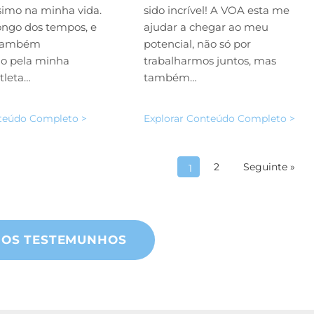
simo na minha vida.
sido incrível! A VOA esta me
ongo dos tempos, e
ajudar a chegar ao meu
 também
potencial, não só por
o pela minha
trabalharmos juntos, mas
atleta…
também…
nteúdo Completo >
Explorar Conteúdo Completo >
2
Seguinte »
1
 OS TESTEMUNHOS