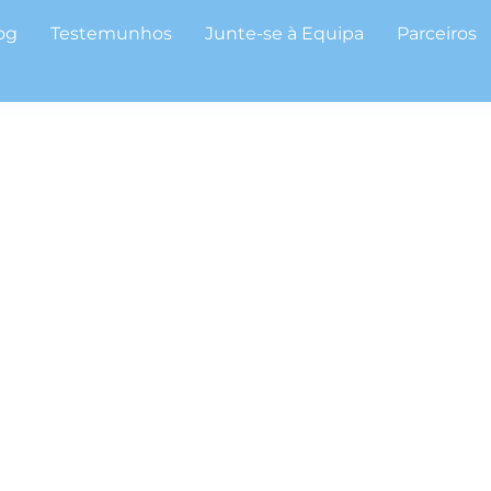
og
Testemunhos
Junte-se à Equipa
Parceiros