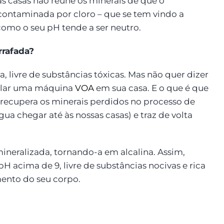
as casas não reúne os minerais de que o
contaminada por cloro – que se tem vindo a
mo o seu pH tende a ser neutro.
rrafada?
, livre de substâncias tóxicas. Mas não quer dizer
talar uma máquina
VOA
em sua casa. E o que é que
 recupera os minerais perdidos no processo de
gua chegar até às nossas casas) e traz de volta
 mineralizada, tornando-a em alcalina. Assim,
pH acima de 9, livre de substâncias nocivas e rica
ento do seu corpo.