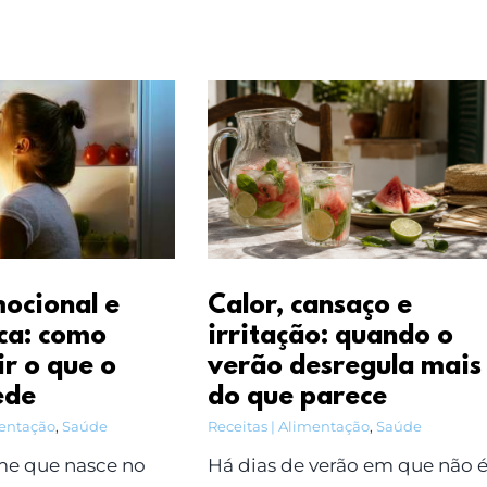
ocional e
Calor, cansaço e
ica: como
irritação: quando o
ir o que o
verão desregula mais
ede
do que parece
mentação
,
Saúde
Receitas | Alimentação
,
Saúde
e que nasce no
Há dias de verão em que não 