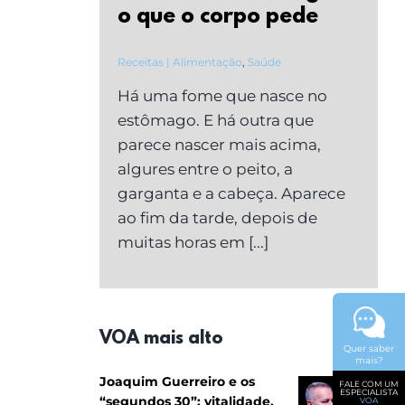
o que o corpo pede
Receitas | Alimentação
,
Saúde
Há uma fome que nasce no
estômago. E há outra que
parece nascer mais acima,
algures entre o peito, a
garganta e a cabeça. Aparece
ao fim da tarde, depois de
muitas horas em [...]
VOA mais alto
Quer saber
mais?
Joaquim Guerreiro e os
FALE COM UM
ESPECIALISTA
“segundos 30”: vitalidade,
VOA