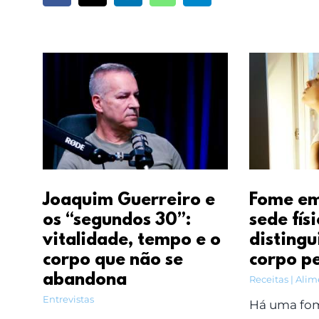
Joaquim Guerreiro e
Fome em
os “segundos 30”:
sede fís
vitalidade, tempo e o
distingu
corpo que não se
corpo p
abandona
Receitas | Ali
Entrevistas
Há uma fom