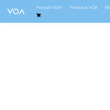
Skip
Porquê VOA?
Produtos VOA
Bl
to
content