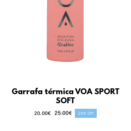
Garrafa térmica VOA SPORT
SOFT
25.00
€
20.00
€
20% Off
O
O
preço
preço
original
atual