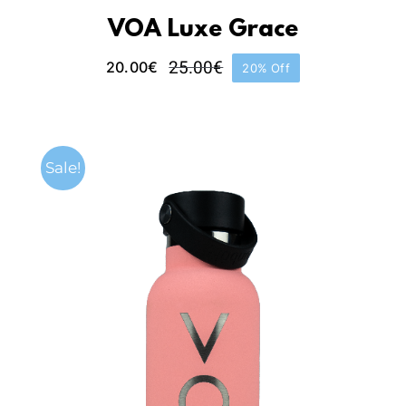
VOA Luxe Grace
25.00
€
20.00
€
20% Off
O
O
preço
preço
original
atual
era:
é:
25.00€.
20.00€.
Sale!