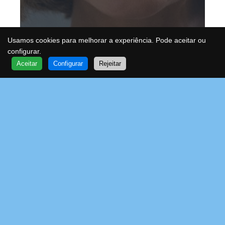
Usamos cookies para melhorar a experiência. Pode aceitar ou
configurar.
QUER SABER MAIS?
Aceitar
Configurar
Rejeitar
FALE COM UM ESPECIALISTA
VOA
Soluções Empresariais
Morbi leo sagittis placerat sem.
Nisl tincidunt nulla fames nisl
risus egestas.