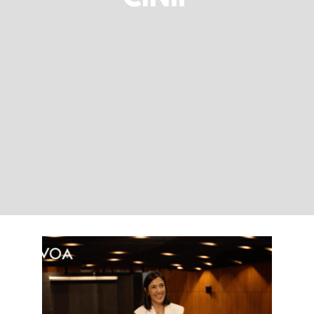
LOGIN
Carrinho
Cátia Miranda:
nutrição integrativa,