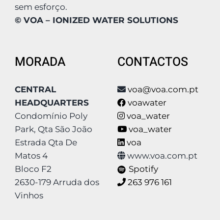
sem esforço.
© VOA – IONIZED WATER SOLUTIONS
MORADA
CONTACTOS
CENTRAL
voa@voa.com.pt
HEADQUARTERS
voawater
Condomínio Poly
voa_water
Park, Qta São João
voa_water
Estrada Qta De
voa
Matos 4
www.voa.com.pt
Bloco F2
Spotify
2630-179 Arruda dos
263 976 161
Vinhos