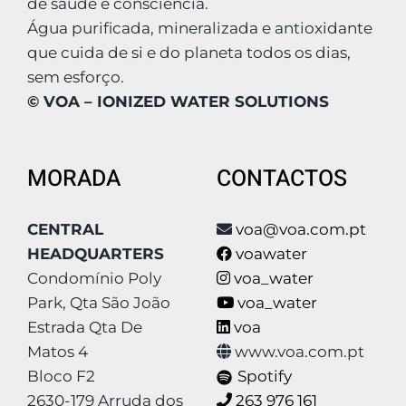
de saúde e consciência.
Água purificada, mineralizada e antioxidante
que cuida de si e do planeta todos os dias,
sem esforço.
© VOA – IONIZED WATER SOLUTIONS
MORADA
CONTACTOS
CENTRAL
voa@voa.com.pt
HEADQUARTERS
voawater
Condomínio Poly
voa_water
Park, Qta São João
voa_water
Estrada Qta De
voa
Matos 4
www.voa.com.pt
Bloco F2
Spotify
2630-179 Arruda dos
263 976 161