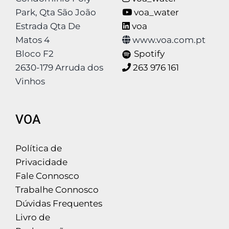
Park, Qta São João
voa_water
Estrada Qta De
voa
Matos 4
www.voa.com.pt
Bloco F2
Spotify
2630-179 Arruda dos
263 976 161
Vinhos
VOA
Política de
Privacidade
Fale Connosco
Trabalhe Connosco
Dúvidas Frequentes
Livro de