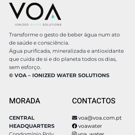
Transforme o gesto de beber água num ato
de saúde e consciência.
Água purificada, mineralizada e antioxidante
que cuida de si e do planeta todos os dias,
sem esforço.
© VOA – IONIZED WATER SOLUTIONS
MORADA
CONTACTOS
CENTRAL
voa@voa.com.pt
HEADQUARTERS
voawater
Condomínio Poly
voa_water