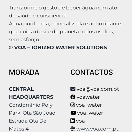
Transforme o gesto de beber água num ato
de saúde e consciência.
Água purificada, mineralizada e antioxidante
que cuida de si e do planeta todos os dias,
sem esforço.
© VOA – IONIZED WATER SOLUTIONS
MORADA
CONTACTOS
CENTRAL
voa@voa.com.pt
HEADQUARTERS
voawater
Condomínio Poly
voa_water
Park, Qta São João
voa_water
Estrada Qta De
voa
Matos 4
www.voa.com.pt