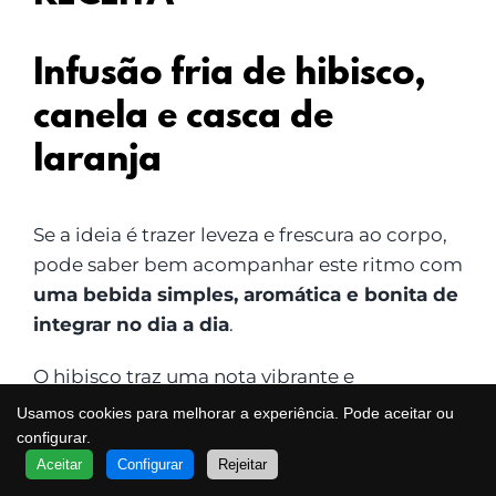
Infusão fria de hibisco,
canela e casca de
laranja
Se a ideia é trazer leveza e frescura ao corpo,
pode saber bem acompanhar este ritmo com
uma bebida simples, aromática e bonita de
integrar no dia a dia
.
O hibisco traz uma nota vibrante e
ligeiramente ácida. A canela dá
Usamos cookies para melhorar a experiência. Pode aceitar ou
profundidade e calor. A casca de laranja
configurar.
QUER SABER MAIS?
acrescenta frescura e um toque cítrico que
Aceitar
Configurar
Rejeitar
FALE COM UM ESPECIALISTA
VOA
liga tudo muito bem. O resultado é uma