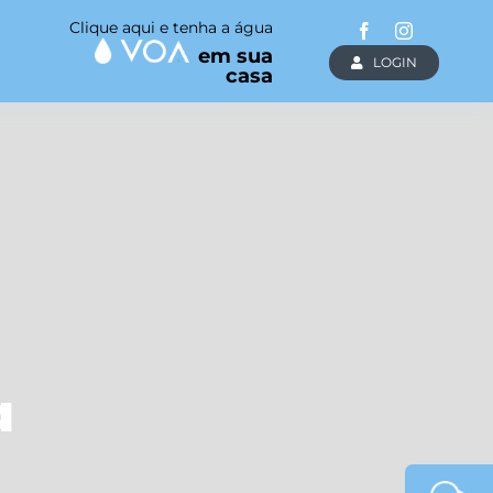
Clique aqui e tenha a água
em sua
LOGIN
casa
a