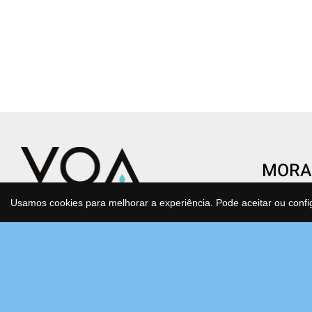
MORA
CENTR
Usamos cookies para melhorar a experiência. Pode aceitar ou confi
Condomí
Transforme o gesto de beber água
São Joã
num ato de saúde e consciência.
Estrada
Água purificada, mineralizada e
Bloco F
antioxidante que cuida de si e do
2630-17
planeta todos os dias, sem esforço.