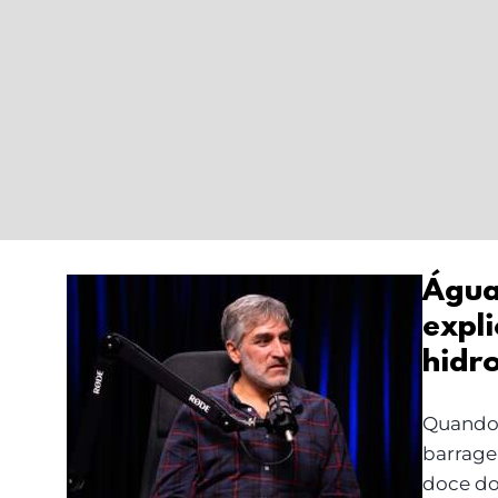
Água
expli
Água potável vs água
hidr
funcional: explicação
científica, com o
Quando 
hidrogeólogo Carlos
barrage
Miraldo Ordens
doce do 