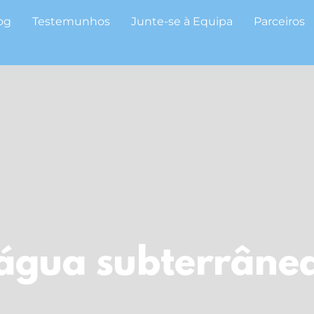
og
Testemunhos
Junte-se à Equipa
Parceiros
água subterrâne