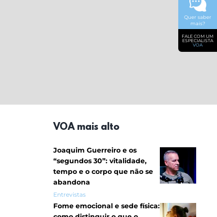
Quer saber
mais?
FALE COM UM
ESPECIALISTA
VOA
VOA mais alto
Joaquim Guerreiro e os
“segundos 30”: vitalidade,
tempo e o corpo que não se
abandona
Entrevistas
Fome emocional e sede física:
como distinguir o que o