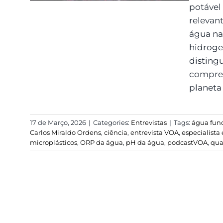
potável
relevan
água na
hidroge
distingu
compree
planeta 
17 de Março, 2026
|
Categories:
Entrevistas
|
Tags:
água fun
Carlos Miraldo Ordens
,
ciência
,
entrevista VOA
,
especialist
microplásticos
,
ORP da água
,
pH da água
,
podcastVOA
,
qua