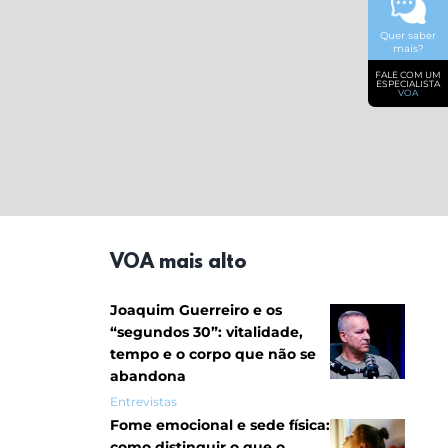
Quer saber
mais?
FALE COM UM
ESPECIALISTA
VOA
VOA mais alto
Joaquim Guerreiro e os
“segundos 30”: vitalidade,
tempo e o corpo que não se
abandona
Entrevistas
Fome emocional e sede física:
como distinguir o que o