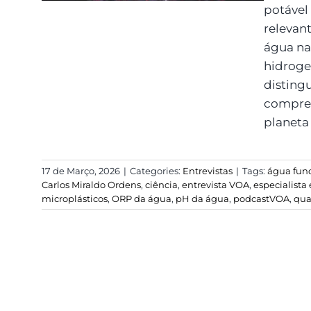
potável
relevan
água na
hidroge
distingu
compree
planeta 
17 de Março, 2026
|
Categories:
Entrevistas
|
Tags:
água fun
Carlos Miraldo Ordens
,
ciência
,
entrevista VOA
,
especialist
microplásticos
,
ORP da água
,
pH da água
,
podcastVOA
,
qua