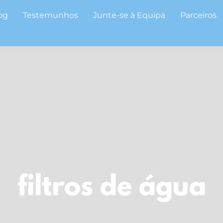
og
Testemunhos
Junte-se à Equipa
Parceiros
filtros de água