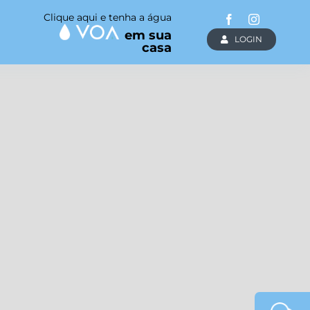
Clique aqui e tenha a água
em sua
LOGIN
casa