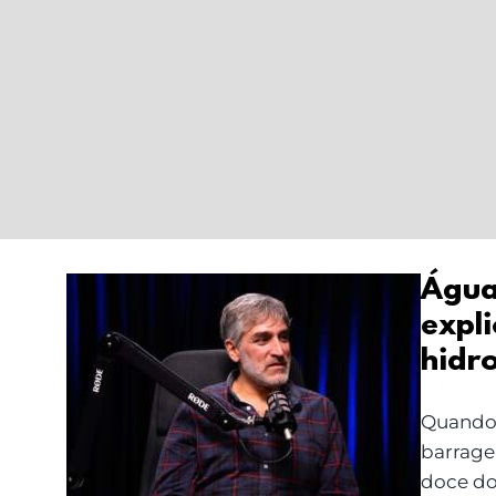
Água
expli
Água potável vs água
hidr
funcional: explicação
científica, com o
Quando 
hidrogeólogo Carlos
barrage
Miraldo Ordens
doce do 