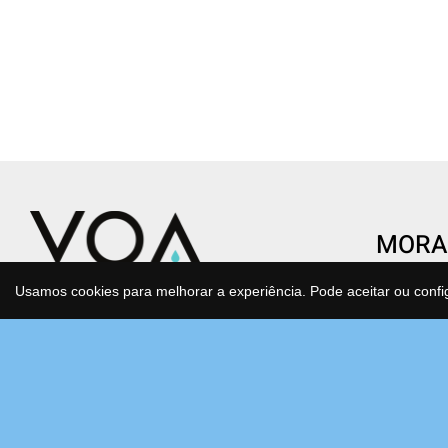
MORA
CENTR
Usamos cookies para melhorar a experiência. Pode aceitar ou confi
Condomí
Transforme o gesto de beber água
São Joã
num ato de saúde e consciência.
Estrada
Água purificada, mineralizada e
Bloco F
antioxidante que cuida de si e do
2630-17
planeta todos os dias, sem esforço.