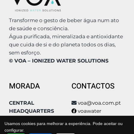
Transforme o gesto de beber água num ato
de saúde e consciência.
Água purificada, mineralizada e antioxidante
que cuida de si e do planeta todos os dias,
sem esforço.
© VOA – IONIZED WATER SOLUTIONS
MORADA
CONTACTOS
CENTRAL
voa@voa.com.pt
HEADQUARTERS
voawater
Condomínio Poly
voa_water
Usamos cookies para melhorar a experiência. Pode aceitar ou
Park, Qta São João
voa_water
configurar.