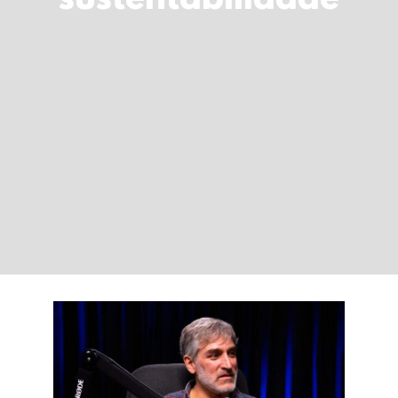
sustentabilidade
LOGIN
Carrinho
Água potável vs água
funcional: explicação