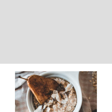
LOGIN
Carrinho
3 Receitas Irresistíveis
de Papas de Aveia
para dias frios