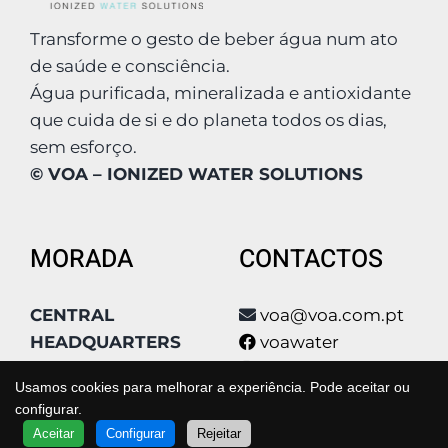
Transforme o gesto de beber água num ato
de saúde e consciência.
Água purificada, mineralizada e antioxidante
que cuida de si e do planeta todos os dias,
sem esforço.
© VOA – IONIZED WATER SOLUTIONS
MORADA
CONTACTOS
CENTRAL
voa@voa.com.pt
HEADQUARTERS
voawater
Condomínio Poly
voa_water
Usamos cookies para melhorar a experiência. Pode aceitar ou
Park, Qta São João
voa_water
configurar.
Estrada Qta De
voa
QUER SABER MAIS?
Aceitar
Configurar
Rejeitar
FALE COM UM ESPECIALISTA
VOA