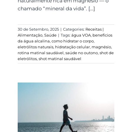
naturalmente rica em magnésio — o
chamado “mineral da vida”. [...]
30 de Setembro, 2025
|
Categories:
Receitas |
Alimentação
,
Saúde
|
Tags:
água VOA
,
benefícios
da água alcalina
,
como hidratar o corpo
,
eletrólitos naturais
,
hidratação celular
,
magnésio
,
rotina matinal saudável
,
saúde no outono
,
shot de
eletrólitos
,
shot matinal saudável
O ciclo da água no
corpo humano: como a
hidratação sustenta a
vida