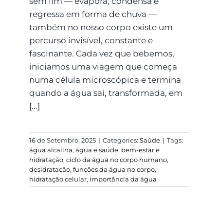
sem fim — evapora, condensa e
regressa em forma de chuva —
também no nosso corpo existe um
percurso invisível, constante e
fascinante. Cada vez que bebemos,
iniciamos uma viagem que começa
numa célula microscópica e termina
quando a água sai, transformada, em
[...]
16 de Setembro, 2025
|
Categories:
Saúde
|
Tags:
água alcalina
,
água e saúde
,
bem-estar e
hidratação
,
ciclo da água no corpo humano
,
desidratação
,
funções da água no corpo
,
hidratação celular
,
importância da água