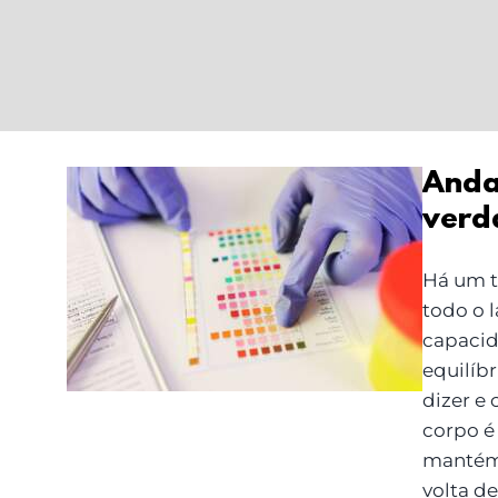
Andas
verd
Andas ‘ácida’ por
dentro? Mitos e
Há um t
verdades sobre o pH
todo o l
do corpo
capacid
equilíbr
dizer e
corpo é
mantém 
volta de