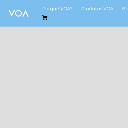
Skip
Porquê VOA?
Produtos VOA
Bl
to
content