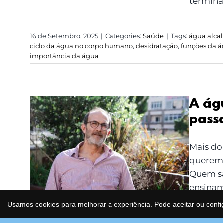
termina 
16 de Setembro, 2025
|
Categories:
Saúde
|
Tags:
água alcal
ciclo da água no corpo humano
,
desidratação
,
funções da á
importância da água
A ág
passa
A água não é apenas
um líquido que passa
Mais do
por nós sem dizer
queremo
“olá”
Quem sã
ensinam
porque,
Usamos cookies para melhorar a experiência. Pode aceitar ou confi
os que 