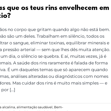
as que os teus rins envelhecem em
cio?
os no corpo que gritam quando algo não está bem.
 não são um deles. Trabalham em silêncio, todos os
filtrar o sangue, eliminar toxinas, equilibrar minerais e
 a pressão arterial — sem que lhes dês muita atenção.
um dia, o silêncio se quebra. E aí, muitas vezes, já é
emais. A saúde dos rins raramente é falada de forma
iva. É um daqueles temas que só aparecem quando
omas, análises alteradas ou diagnósticos com nomes
dores. Mas cuidar dos rins é muito mais simples — e
or [...]
 alcalina
,
alimentação saudável
,
Bem-