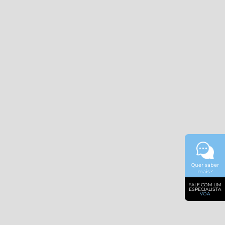
Quer saber
mais?
FALE COM UM
ESPECIALISTA
VOA