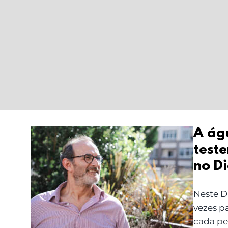
A águ
test
A água que sustenta o
no D
dia: o testemunho do
Francisco Vasconcelos
Neste D
no Dia da Água
vezes p
cada pe