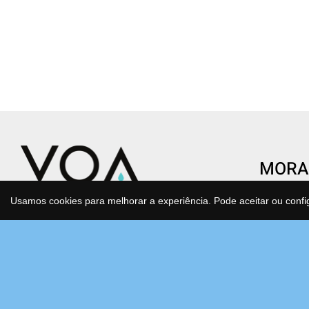
MORA
CENTR
Usamos cookies para melhorar a experiência. Pode aceitar ou confi
Condomí
Transforme o gesto de beber água
São Joã
num ato de saúde e consciência.
Estrada
Água purificada, mineralizada e
Bloco F
antioxidante que cuida de si e do
2630-17
planeta todos os dias, sem esforço.