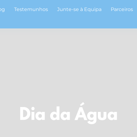
og
Testemunhos
Junte-se à Equipa
Parceiros
Dia da Água