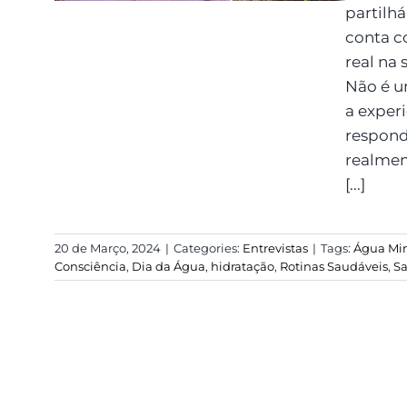
partilh
conta c
real na 
Não é u
a exper
respond
realmen
[...]
20 de Março, 2024
|
Categories:
Entrevistas
|
Tags:
Água Min
Consciência
,
Dia da Água
,
hidratação
,
Rotinas Saudáveis
,
Sa