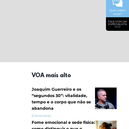
Quer saber
mais?
FALE COM UM
ESPECIALISTA
VOA
VOA mais alto
Joaquim Guerreiro e os
“segundos 30”: vitalidade,
tempo e o corpo que não se
abandona
Entrevistas
Fome emocional e sede física:
como distinguir o que o