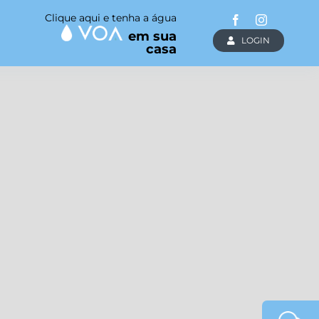
Clique aqui e tenha a água
em sua
LOGIN
casa