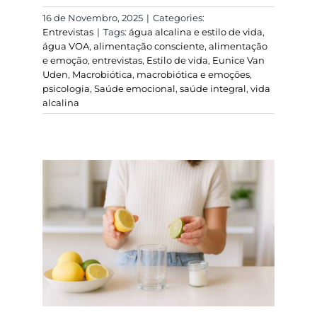
16 de Novembro, 2025
|
Categories:
Entrevistas
|
Tags:
água alcalina e estilo de vida
,
água VOA
,
alimentação consciente
,
alimentação
e emoção
,
entrevistas
,
Estilo de vida
,
Eunice Van
Uden
,
Macrobiótica
,
macrobiótica e emoções
,
psicologia
,
Saúde emocional
,
saúde integral
,
vida
alcalina
Shot de eletrólitos
naturais: uma receita
de energia líquida