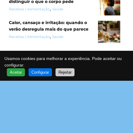
distinguir o que o corpo pede
,
Receitas | Alimentação
Saúde
Calor, cansaço e irritação: quando o
verão desregula mais do que parece
,
Receitas | Alimentação
Saúde
Usamos cookies para melhorar a experiência. Pode aceitar ou
Categorias
configurar.
QUER SABER MAIS?
Aceitar
Configurar
Rejeitar
FALE COM UM ESPECIALISTA
VOA
Desporto (8)
Entrevistas (23)
Receitas | Alimentação (15)
Saúde (45)