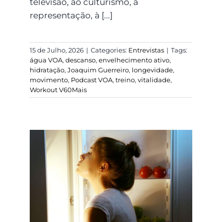
televisão, ao culturismo, à
representação, à [...]
15 de Julho, 2026
|
Categories:
Entrevistas
|
Tags:
água VOA
,
descanso
,
envelhecimento ativo
,
hidratação
,
Joaquim Guerreiro
,
longevidade
,
movimento
,
Podcast VOA
,
treino
,
vitalidade
,
Workout V60Mais
Fome emocional e sede
física: como distinguir
o que o corpo pede