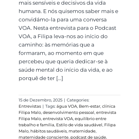
mais sensíveis e decisivos da vida
humana. E nós quisemos saber mais e
convidámo-la para uma conversa
VOA. Nesta entrevista para o Podcast
VOA, a Filipa leva-nos ao início do
caminho: às memórias que a
formaram, ao momento em que
percebeu que queria dedicar-se à
saúde mental do início da vida, e ao
porquê de ter [...]
15 de Dezembro, 2025
|
Categories:
Entrevistas
|
Tags:
água VOA
,
Bem-estar
,
clínica
Filipa Malo
,
desenvolvimento pessoal
,
entrevista
Filipa Malo
,
entrevista VOA
,
equilíbrio entre
trabalho e família
,
Estilo de vida saudável
,
Filipa
Malo
,
hábitos saudáveis
,
maternidade
,
maternidade consciente
,
podcast de saúde
,