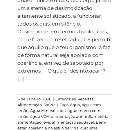
quase nunca é dita: o teu corpo já tem
um sistema de desintoxicação
altamente sofisticado, a funcionar
todos os dias, em silêncio.
Desintoxicar, em termos fisiológicos,
não é fazer um reset radical. É permitir
que aquilo que o teu organismo já faz
de forma natural seja apoiado com
coerência, em vez de sabotado por
extremos. O que é “desintoxicar”?
[...]
6 de Janeiro, 2026
|
Categories:
Receitas |
Alimentação
,
Saúde
|
Tags:
água
,
água com
limão
,
Água Mineralizada
,
água morna com
limão
,
água VOA
,
alimentação anti-inflamatória
,
alimentação leve
,
alimentação saudável
,
Bem-
estar
,
coerência no estilo de vida
,
curcuma
,