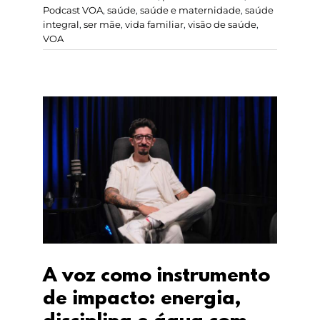
Podcast VOA
,
saúde
,
saúde e maternidade
,
saúde
integral
,
ser mãe
,
vida familiar
,
visão de saúde
,
VOA
A voz como
instrumento de
impacto: energia,
disciplina e água com
Guilherme Cabral
A voz como instrumento
de impacto: energia,