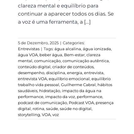
clareza mental e equilíbrio para
continuar a aparecer todos os dias. Se
a voz é uma ferramenta, a [...]
5 de Dezembro, 2025
|
Categories:
Entrevistas
|
Tags:
água alcalina
,
água ionizada
,
água VOA
,
beber água
,
Bem-estar
,
clareza
mental
,
comunicação
,
comunicação autêntica
,
conteúdo digital
,
criador de conteúdos
,
desempenho
,
disciplina
,
energia
,
entrevista
,
entrevista VOA
,
equilíbrio emocional
,
equilíbrio
trabalho vida pessoal
,
Guilherme Cabral
,
hábitos
saudáveis
,
hidratação
,
impacto da água na
performance
,
impacto da voz
,
performance
,
podcast de comunicação
,
Podcast VOA
,
presença
digital
,
rotina
,
saúde
,
saúde no digital
,
storytelling
,
VOA
,
voz