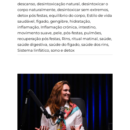
descanso
,
desintoxicação natural
,
desintoxicar o
corpo naturalmente
,
desintoxicar sem extremos
,
detox pós festas
,
equilíbrio do corpo
,
Estilo de vida
saudável
,
fígado
,
gengibre
,
hidratação
,
inflamação
,
Inflamação crónica
,
intestino
,
movimento suave
,
pele
,
pós-festas
,
pulmões
,
recuperação pós festas
,
Rins
,
ritual matinal
,
saúde
,
saúde digestiva
,
saúde do fígado
,
saúde dos rins
,
Sistema linfático
,
sono e detox
Filipa Malo Franco: a
psicologia que acolhe
mães, bebés e o
nascimento de uma
nova saúde