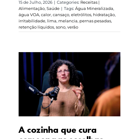
15 de Julho, 2026
|
Categories:
Receitas |
Alimentação
,
Saúde
|
Tags:
Água Mineralizada
,
água VOA
,
calor
,
cansaço
,
eletrólitos
,
hidratação
,
irritabilidade
,
lima
,
melancia
,
pernas pesadas
,
retenção líquidos
,
sono
,
verão
A cozinha que cura
começa nas escolhas
que fazemos todos os
dias
A cozinha que cura