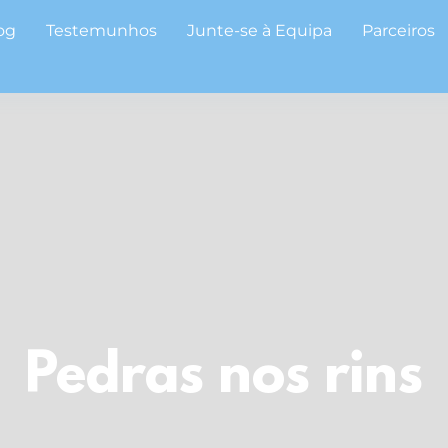
og
Testemunhos
Junte-se à Equipa
Parceiros
Pedras nos rins