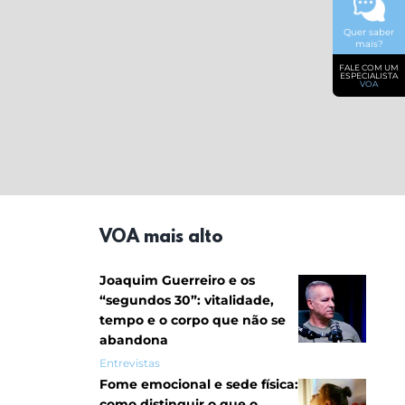
Quer saber
mais?
FALE COM UM
ESPECIALISTA
VOA
VOA mais alto
Joaquim Guerreiro e os
“segundos 30”: vitalidade,
tempo e o corpo que não se
abandona
Entrevistas
Fome emocional e sede física:
como distinguir o que o