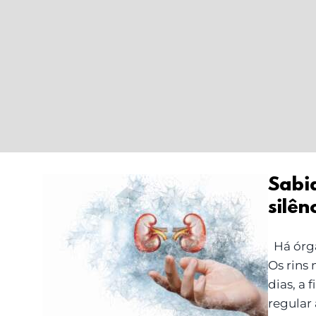
Sabi
silên
Sabias que os teus rins
Há órgã
envelhecem em
Os rins
silêncio?
dias, a 
regular