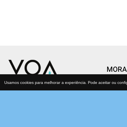
MORA
CENTR
Usamos cookies para melhorar a experiência. Pode aceitar ou confi
Condomí
Transforme o gesto de beber água
São Joã
num ato de saúde e consciência.
Estrada
Água purificada, mineralizada e
Bloco F
antioxidante que cuida de si e do
2630-17
planeta todos os dias, sem esforço.