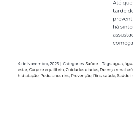
Até que 
tarde d
prevent
há sint
assusta
começa p
4 de Novembro, 2025
|
Categories:
Saúde
|
Tags:
água
,
água
estar
,
Corpo e equilíbrio
,
Cuidados diários
,
Doença renal cró
hidratação
,
Pedras nos rins
,
Prevenção
,
Rins
,
saúde
,
Saúde i