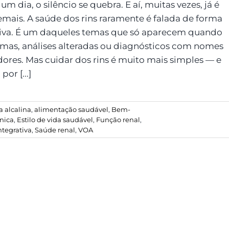
um dia, o silêncio se quebra. E aí, muitas vezes, já é
emais. A saúde dos rins raramente é falada de forma
iva. É um daqueles temas que só aparecem quando
omas, análises alteradas ou diagnósticos com nomes
dores. Mas cuidar dos rins é muito mais simples — e
or [...]
 alcalina
,
alimentação saudável
,
Bem-
nica
,
Estilo de vida saudável
,
Função renal
,
ntegrativa
,
Saúde renal
,
VOA