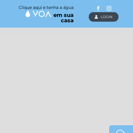
Clique aqui e tenha a água
em sua
LOGIN
casa