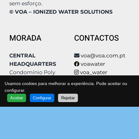
sem esforço.
© VOA – IONIZED WATER SOLUTIONS
MORADA
CONTACTOS
CENTRAL
voa@voa.com.pt
HEADQUARTERS
voawater
Condomínio Poly
voa_water
Park, Qta São João
voa_water
Usamos cookies para melhorar a experiência. Pode aceitar ou
Estrada Qta De
voa
configurar.
QUER SABER MAIS?
Matos 4
www.voa.com.pt
Aceitar
Configurar
Rejeitar
FALE COM UM ESPECIALISTA
VOA
Bloco F2
Spotify
2630-179 Arruda dos
263 976 161
Vinhos