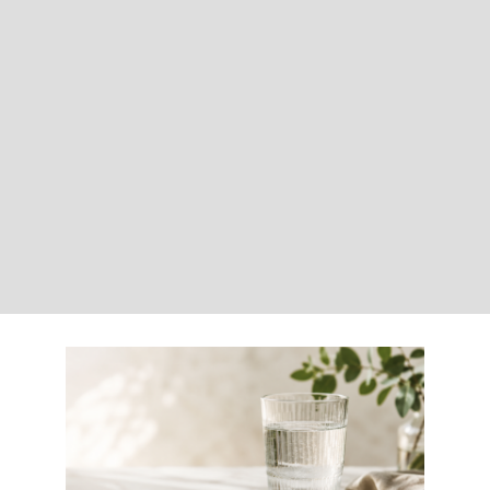
LOGIN
Carrinho
O sal da vida: porque
precisamos de sódio na