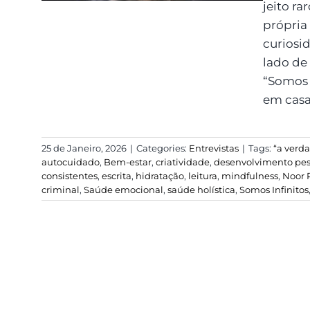
jeito ra
própria
curiosi
lado de 
“Somos I
em casa.
25 de Janeiro, 2026
|
Categories:
Entrevistas
|
Tags:
“a verd
autocuidado
,
Bem-estar
,
criatividade
,
desenvolvimento pes
consistentes
,
escrita
,
hidratação
,
leitura
,
mindfulness
,
Noor 
criminal
,
Saúde emocional
,
saúde holística
,
Somos Infinitos