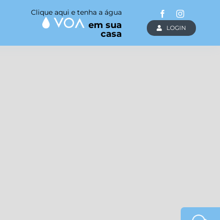
Clique aqui e tenha a água
em sua
LOGIN
casa