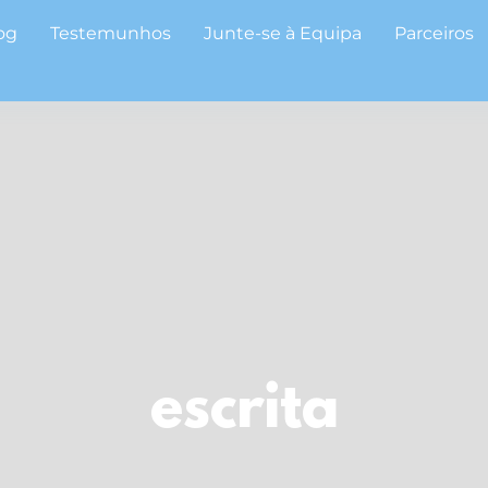
og
Testemunhos
Junte-se à Equipa
Parceiros
escrita