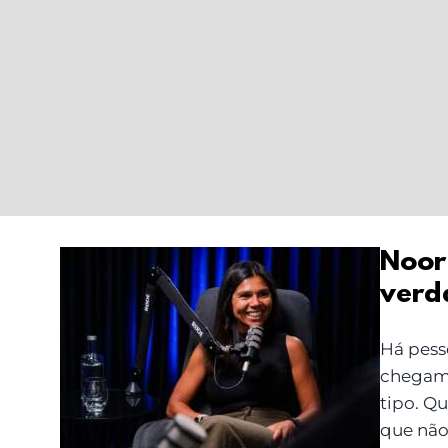
Noor
verd
Noor Palma: uma
conversa sobre
Há pess
verdade, pausa e
chegam 
presença
tipo. Q
que não