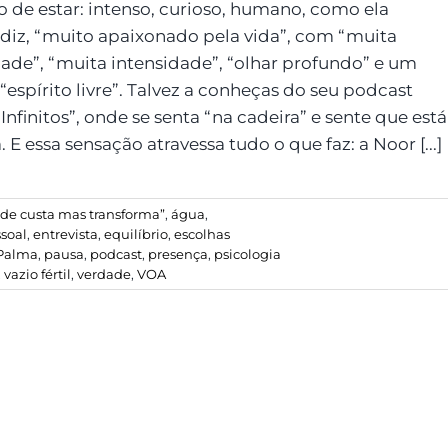
ro de estar: intenso, curioso, humano, como ela
 diz, “muito apaixonado pela vida”, com “muita
dade”, “muita intensidade”, “olhar profundo” e um
“espírito livre”. Talvez a conheças do seu podcast
nfinitos”, onde se senta “na cadeira” e sente que está
 E essa sensação atravessa tudo o que faz: a Noor [...]
ade custa mas transforma”
,
água
,
soal
,
entrevista
,
equilíbrio
,
escolhas
Palma
,
pausa
,
podcast
,
presença
,
psicologia
,
vazio fértil
,
verdade
,
VOA