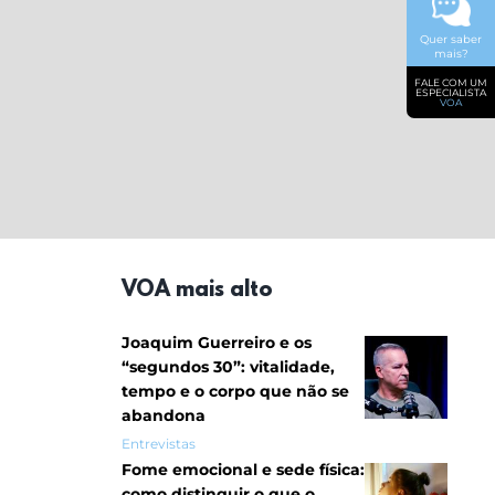
Quer saber
mais?
FALE COM UM
ESPECIALISTA
VOA
VOA mais alto
Joaquim Guerreiro e os
“segundos 30”: vitalidade,
tempo e o corpo que não se
abandona
Entrevistas
Fome emocional e sede física:
como distinguir o que o