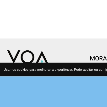
MORA
CENTR
Usamos cookies para melhorar a experiência. Pode aceitar ou confi
Condomí
Transforme o gesto de beber água
São Joã
num ato de saúde e consciência.
Estrada
Água purificada, mineralizada e
Bloco F
antioxidante que cuida de si e do
2630-17
planeta todos os dias, sem esforço.