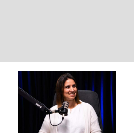
Quando o corpo fala:
trauma, cancro e
medicina integrativa
com Diana Ferreira