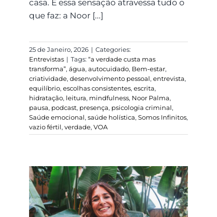
casa. E essa sensação atravessa tudo o
que faz: a Noor [...]
25 de Janeiro, 2026
|
Categories:
Entrevistas
|
Tags:
“a verdade custa mas
transforma”
,
água
,
autocuidado
,
Bem-estar
,
criatividade
,
desenvolvimento pessoal
,
entrevista
,
equilíbrio
,
escolhas consistentes
,
escrita
,
hidratação
,
leitura
,
mindfulness
,
Noor Palma
,
pausa
,
podcast
,
presença
,
psicologia criminal
,
Saúde emocional
,
saúde holística
,
Somos Infinitos
,
vazio fértil
,
verdade
,
VOA
Alimentação e emoção:
a abordagem