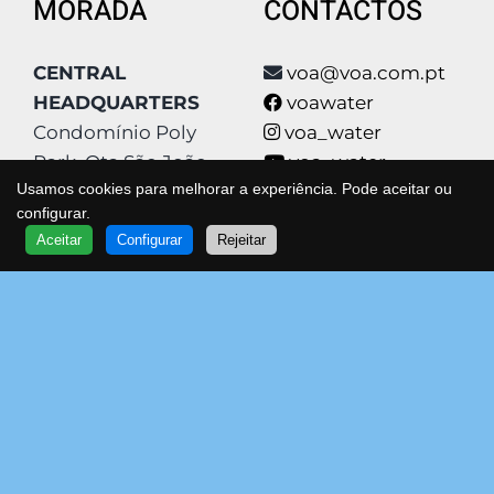
MORADA
CONTACTOS
CENTRAL
voa@voa.com.pt
HEADQUARTERS
voawater
Condomínio Poly
voa_water
Park, Qta São João
voa_water
Usamos cookies para melhorar a experiência. Pode aceitar ou
Estrada Qta De
voa
configurar.
Matos 4
www.voa.com.pt
QUER SABER MAIS?
Aceitar
Configurar
Rejeitar
FALE COM UM ESPECIALISTA
VOA
Bloco F2
Spotify
2630-179 Arruda dos
263 976 161
Vinhos
VOA
Política de
Privacidade