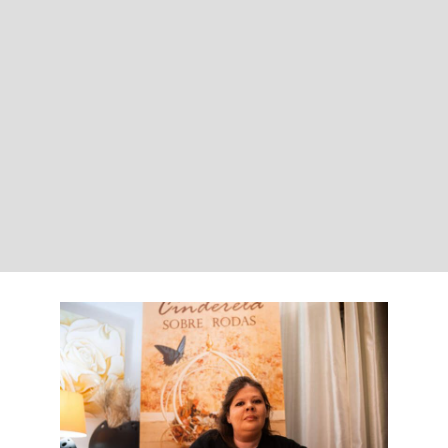
LOGIN
Carrinho
Rita Teodoro: a
“Cinderela Sobre
Rodas” que inspira a