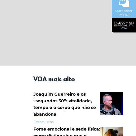
Quer saber
mais?
FALE COM UM
ESPECIALISTA
VOA
VOA mais alto
Joaquim Guerreiro e os
“segundos 30”: vitalidade,
tempo e o corpo que não se
abandona
Entrevistas
Fome emocional e sede física:
como distinguir o que o