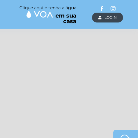
Clique aqui e tenha a água
em sua
LOGIN
casa