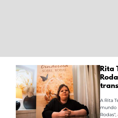
Rita
Rodas
Rita Teodoro: a
tran
“Cinderela Sobre
Rodas” que inspira a
A Rita 
Inclusão e transforma
mundo m
mentalidades
Rodas", 