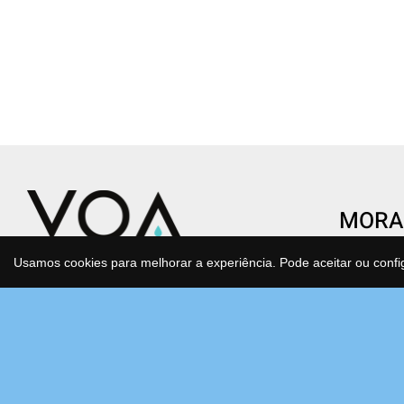
MORA
CENTR
Usamos cookies para melhorar a experiência. Pode aceitar ou confi
Condomí
Transforme o gesto de beber água
São Joã
num ato de saúde e consciência.
Estrada
Água purificada, mineralizada e
Bloco F
antioxidante que cuida de si e do
2630-17
planeta todos os dias, sem esforço.