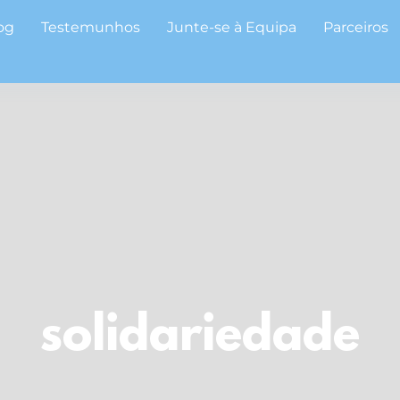
og
Testemunhos
Junte-se à Equipa
Parceiros
solidariedade