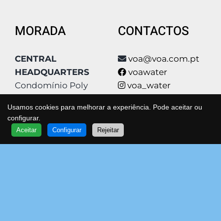
MORADA
CONTACTOS
CENTRAL
voa@voa.com.pt
HEADQUARTERS
voawater
Condomínio Poly
voa_water
Park, Qta São João
voa_water
Usamos cookies para melhorar a experiência. Pode aceitar ou
Estrada Qta De
voa
configurar.
QUER SABER MAIS?
Matos 4
www.voa.com.pt
Aceitar
Configurar
Rejeitar
FALE COM UM ESPECIALISTA
VOA
Bloco F2
Spotify
2630-179 Arruda dos
263 976 161
Vinhos
VOA