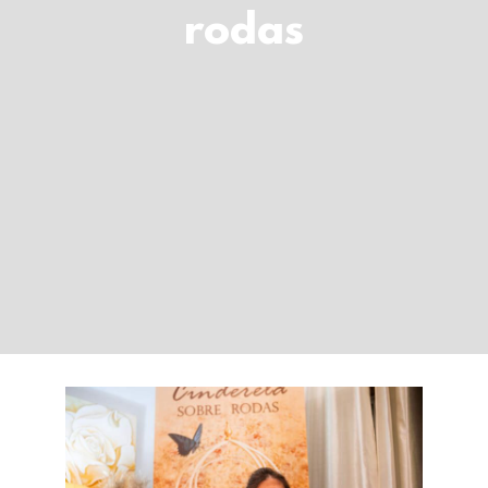
LOGIN
rodas
Carrinho
Rita Teodoro: a
“Cinderela Sobre