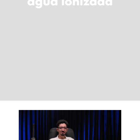
água ionizada
LOGIN
Carrinho
A voz como
instrumento de