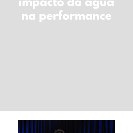
impacto da água
LOGIN
na performance
Carrinho