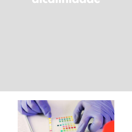
alcalinidade
LOGIN
Carrinho
Andas ‘ácida’ por
dentro? Mitos e