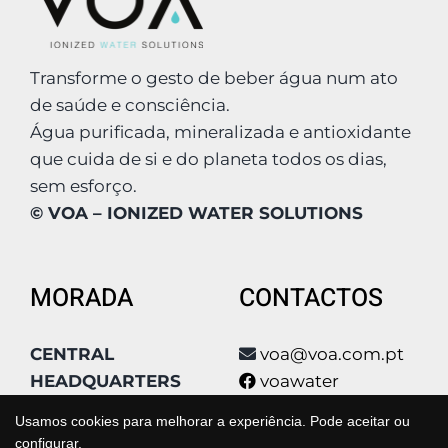
Transforme o gesto de beber água num ato
de saúde e consciência.
Água purificada, mineralizada e antioxidante
que cuida de si e do planeta todos os dias,
sem esforço.
© VOA – IONIZED WATER SOLUTIONS
MORADA
CONTACTOS
CENTRAL
voa@voa.com.pt
HEADQUARTERS
voawater
Condomínio Poly
voa_water
Usamos cookies para melhorar a experiência. Pode aceitar ou
Park, Qta São João
voa_water
configurar.