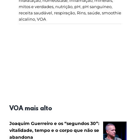
hidratação
,
homeostase
,
inflamação
,
minerais
,
mitos e verdades
,
nutrição
,
pH
,
pH sanguíneo
,
receita saudável
,
respiração
,
Rins
,
saúde
,
smoothie
alcalino
,
VOA
VOA mais alto
Joaquim Guerreiro e os “segundos 30”:
vitalidade, tempo e o corpo que não se
abandona