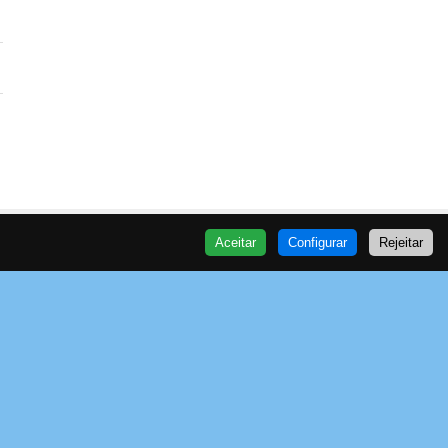
Aceitar
Configurar
Rejeitar
VOA
Política de Privacidade
Fale Connosco
Trabalhe Connosco
Dúvidas Frequentes
Livro de Reclamações