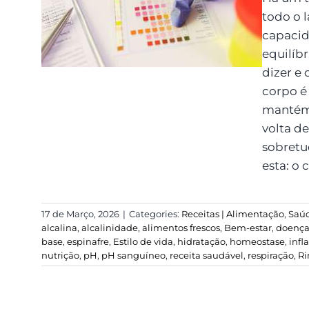
verdades sobre o pH
todo o l
do corpo
capacid
equilíbr
dizer e
corpo é
mantém 
volta de
sobretu
esta: o
17 de Março, 2026
|
Categories:
Receitas | Alimentação
,
Saú
alcalina
,
alcalinidade
,
alimentos frescos
,
Bem-estar
,
doença
base
,
espinafre
,
Estilo de vida
,
hidratação
,
homeostase
,
inf
nutrição
,
pH
,
pH sanguíneo
,
receita saudável
,
respiração
,
Ri