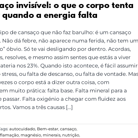
ço invisível: o que o corpo tenta
r quando a energia falta
ipo de cansaço que não faz barulho: é um cansaço
el. Não dá febre, não aparece numa ferida, não tem u
” óbvio. Só te vai desligando por dentro. Acordas,
, resolves, e mesmo assim sentes que estás a viver
ateria nos 23%. Quando isto acontece, é fácil assumir
 stress, ou falta de descanso, ou falta de vontade. Ma
ezes o corpo está a dizer outra coisa, com
m muito prática: falta base. Falta mineral para a
 passar. Falta oxigénio a chegar com fluidez aos
ertos. Vamos a três causas [...]
Tags:
autocuidado
,
Bem-estar
,
cansaço
,
nflamação
,
magnésio
,
minerais
,
nutrição
,