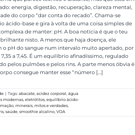
ado: energia, digestão, recuperação, clareza mental,
ade do corpo “dar conta do recado”. Chama-se
io ácido-base e gira à volta de uma coisa simples de
 complexa de manter: pH. A boa notícia é que o teu
 brilhante nisto. A menos que haja doença, ele
o pH do sangue num intervalo muito apertado, por
 7,35 a 7,45. É um equilíbrio afinadíssimo, regulado
do pelos pulmões e pelos rins. A parte menos óbvia é
 corpo consegue manter esse “número [...]
de
|
Tags:
abacate
,
acidez corporal
,
água
s modernas
,
eletrólitos
,
equilíbrio ácido-
lamação
,
minerais
,
mitos e verdades
,
ns
,
saúde
,
smoothie alcalino
,
VOA