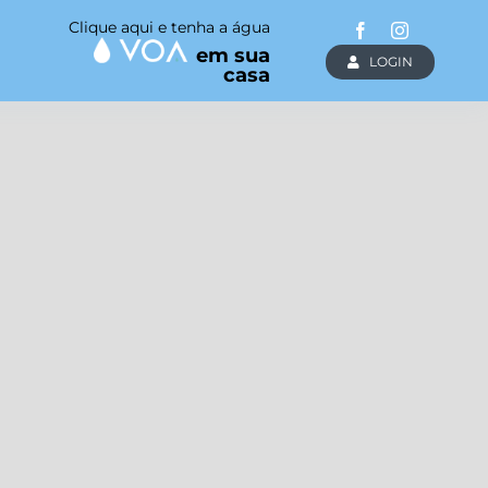
Clique aqui e tenha a água
em sua
LOGIN
casa