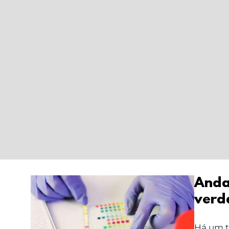
Andas
verd
Andas ‘ácida’ por
dentro? Mitos e
Há um t