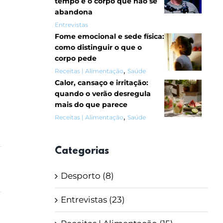
tempo e o corpo que não se
abandona
Entrevistas
Fome emocional e sede física:
como distinguir o que o
corpo pede
,
Receitas | Alimentação
Saúde
Calor, cansaço e irritação:
quando o verão desregula
mais do que parece
,
Receitas | Alimentação
Saúde
Categorias
Desporto (8)
Entrevistas (23)