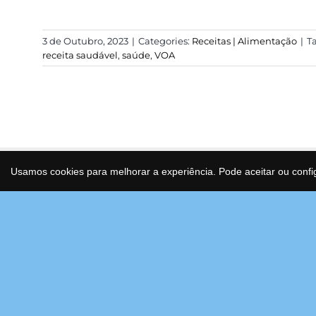
3 de Outubro, 2023
|
Categories:
Receitas | Alimentação
|
T
receita saudável
,
saúde
,
VOA
Usamos cookies para melhorar a experiência. Pode aceitar ou confi
MORA
CENTR
Condomí
Transforme o gesto de beber água
São Joã
num ato de saúde e consciência.
Estrada
Água purificada, mineralizada e
Bloco F
antioxidante que cuida de si e do