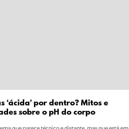
 ‘ácida’ por dentro? Mitos e
ades sobre o pH do corpo
ema que parece técnico e distante, mas que está em