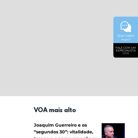
Quer saber
mais?
FALE COM UM
ESPECIALISTA
VOA
VOA mais alto
Joaquim Guerreiro e os
“segundos 30”: vitalidade,