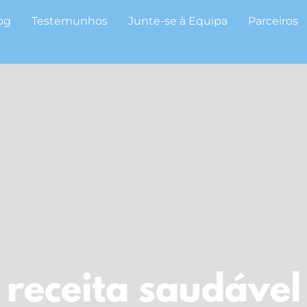
og
Testemunhos
Junte-se à Equipa
Parceiros
receita saudável