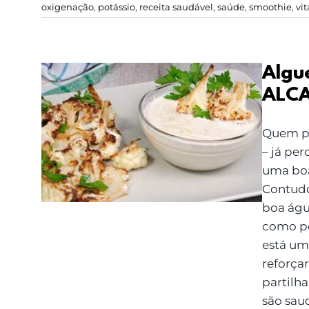
oxigenação
,
potássio
,
receita saudável
,
saúde
,
smoothie
,
vi
Algu
ALCA
Alguém disse:
Quem pa
RECEITAS DE MOLHOS
– já pe
ALCALINOS?
uma boa
Contudo
boa águ
como po
está um
reforçar
partilh
são saud