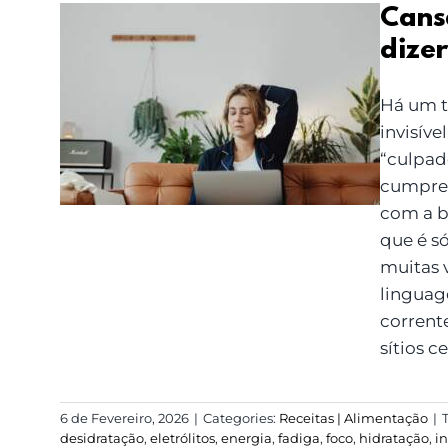
Cansa
dize
Cansaço invisível: o
que o corpo tenta
Há um t
dizer quando a
invisív
energia falta
“culpado
cumpres
com a b
que é só
muitas v
linguage
corrente
sítios c
6 de Fevereiro, 2026
|
Categories:
Receitas | Alimentação
|
desidratação
,
eletrólitos
,
energia
,
fadiga
,
foco
,
hidratação
,
i