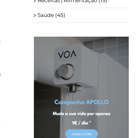
Receitas | Alimentação (15)
Saúde (45)
m
s