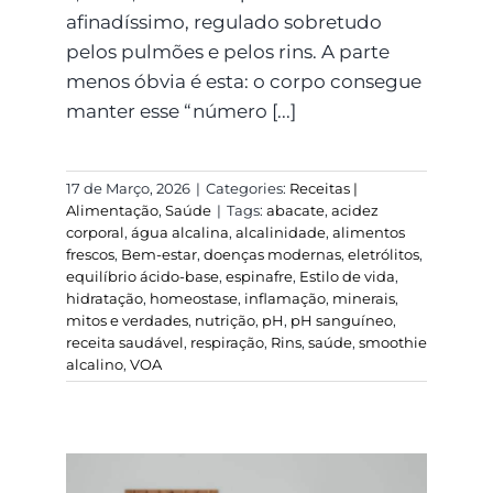
afinadíssimo, regulado sobretudo
pelos pulmões e pelos rins. A parte
menos óbvia é esta: o corpo consegue
manter esse “número [...]
17 de Março, 2026
|
Categories:
Receitas |
Alimentação
,
Saúde
|
Tags:
abacate
,
acidez
corporal
,
água alcalina
,
alcalinidade
,
alimentos
frescos
,
Bem-estar
,
doenças modernas
,
eletrólitos
,
equilíbrio ácido-base
,
espinafre
,
Estilo de vida
,
hidratação
,
homeostase
,
inflamação
,
minerais
,
mitos e verdades
,
nutrição
,
pH
,
pH sanguíneo
,
receita saudável
,
respiração
,
Rins
,
saúde
,
smoothie
alcalino
,
VOA