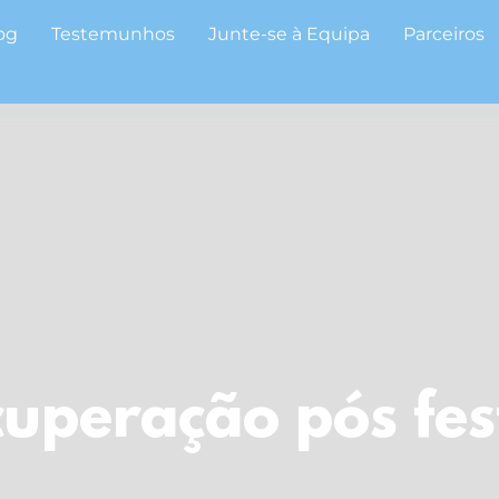
og
Testemunhos
Junte-se à Equipa
Parceiros
cuperação pós fes