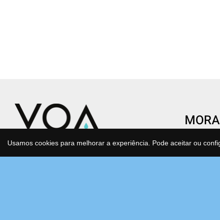
MORA
CENTR
Usamos cookies para melhorar a experiência. Pode aceitar ou confi
Condomí
Transforme o gesto de beber água
São Joã
num ato de saúde e consciência.
Estrada
Água purificada, mineralizada e
Bloco F
antioxidante que cuida de si e do
2630-17
planeta todos os dias, sem esforço.