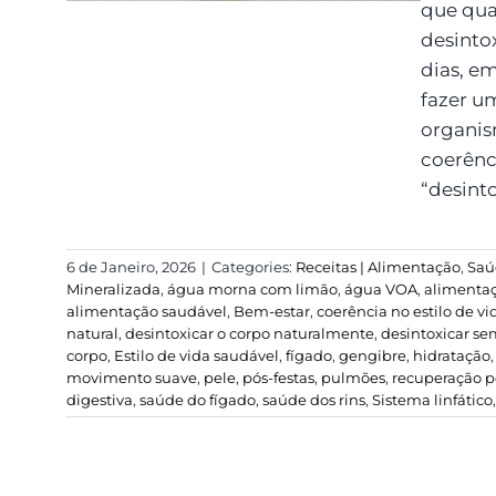
que qua
desinto
dias, em
fazer um
organis
coerênc
“desintox
6 de Janeiro, 2026
|
Categories:
Receitas | Alimentação
,
Saú
Mineralizada
,
água morna com limão
,
água VOA
,
alimentaç
alimentação saudável
,
Bem-estar
,
coerência no estilo de vi
natural
,
desintoxicar o corpo naturalmente
,
desintoxicar s
corpo
,
Estilo de vida saudável
,
fígado
,
gengibre
,
hidratação
movimento suave
,
pele
,
pós-festas
,
pulmões
,
recuperação pó
digestiva
,
saúde do fígado
,
saúde dos rins
,
Sistema linfático