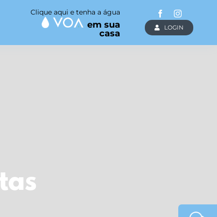
Clique aqui e tenha a água
em sua
LOGIN
casa
tas