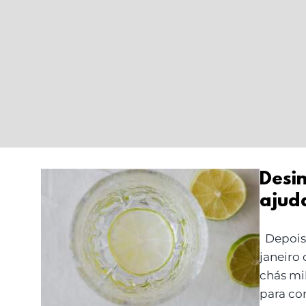
Desi
ajud
Desintoxicar sem
Depois 
extremos: o que ajuda
janeiro
a limpar o corpo
chás mi
para co