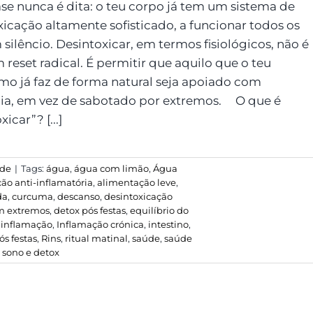
se nunca é dita: o teu corpo já tem um sistema de
xicação altamente sofisticado, a funcionar todos os
 silêncio. Desintoxicar, em termos fisiológicos, não é
 reset radical. É permitir que aquilo que o teu
mo já faz de forma natural seja apoiado com
ia, em vez de sabotado por extremos. O que é
icar”? [...]
de
|
Tags:
água
,
água com limão
,
Água
ão anti-inflamatória
,
alimentação leve
,
da
,
curcuma
,
descanso
,
desintoxicação
em extremos
,
detox pós festas
,
equilíbrio do
,
inflamação
,
Inflamação crónica
,
intestino
,
s festas
,
Rins
,
ritual matinal
,
saúde
,
saúde
,
sono e detox