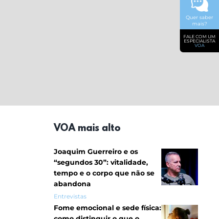
Quer saber
mais?
FALE COM UM
ESPECIALISTA
VOA
VOA mais alto
Joaquim Guerreiro e os
“segundos 30”: vitalidade,
tempo e o corpo que não se
abandona
Entrevistas
Fome emocional e sede física:
como distinguir o que o