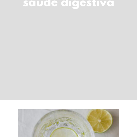
saúde digestiva
LOGIN
Carrinho
Desintoxicar sem