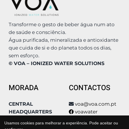
Transforme o gesto de beber água num ato
de saúde e consciência.
Água purificada, mineralizada e antioxidante
que cuida de si e do planeta todos os dias,
sem esforço.
© VOA – IONIZED WATER SOLUTIONS
MORADA
CONTACTOS
CENTRAL
voa@voa.com.pt
HEADQUARTERS
voawater
Condomínio Poly
voa_water
Usamos cookies para melhorar a experiência. Pode aceitar ou
Park, Qta São João
voa_water