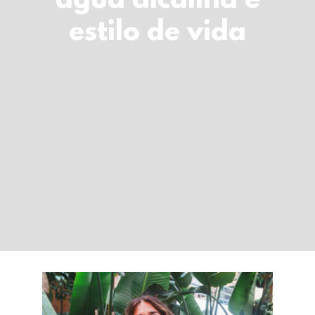
água alcalina e
LOGIN
estilo de vida
Carrinho